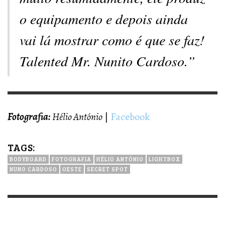
o equipamento e depois ainda
vai lá mostrar como é que se faz!
Talented Mr. Nunito Cardoso.”
Fotografia:
Hélio António
|
Facebook
TAGS:
BODYBOARD
FOTOGRAFIA
HÉLIO ANTÓNIO
LIGHTBOX
NUNO CARDOSO
OESTE
SECRET SPOT