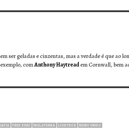
VERT MAGAZINE
VERT MAGAZINE
,
,
16/04/2026
13/02/2025
V
V
V
V
m ser geladas e cinzentas, mas a verdade é que ao lo
o exemplo, com
Anthony Haytread
em Cornwall, bem ad
RAFIA
FREE SURF
INGLATERRA
LIGHTBOX
REINO UNIDO