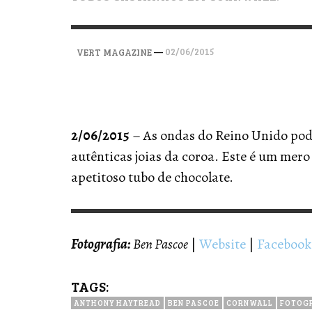
VERT MAGAZINE
VERT MAGAZINE
VERT MAGAZINE
,
,
,
28/04/2026
17/03/2025
12/01/2026
—
02/06/2015
VERT MAGAZINE
2/06/2015
– As ondas do Reino Unido pode
autênticas joias da coroa. Este é um mer
apetitoso tubo de chocolate.
Fotografia:
Ben Pascoe
|
Website
|
Facebook
TAGS:
ANTHONY HAYTREAD
BEN PASCOE
CORNWALL
FOTOG