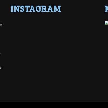
INSTAGRAM
ês
o
 o