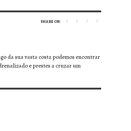
ERT MAGAZINE
ERT MAGAZINE
ERT MAGAZINE
ERT MAGAZINE
,
,
,
,
09/07/2026
16/04/2026
20/01/2025
19/12/2025
SHARE ON:
ngo da sua vasta costa podemos encontrar
renalizado e prestes a cruzar um