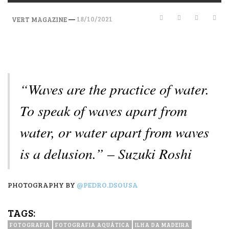
—
18/10/2021
VERT MAGAZINE
“Waves are the practice of water.
To speak of waves apart from
water, or water apart from waves
is a delusion.” – Suzuki Roshi
PHOTOGRAPHY BY
@PEDRO.DSOUSA
TAGS:
FOTOGRAFIA
FOTOGRAFIA AQUÁTICA
ILHA DA MADEIRA