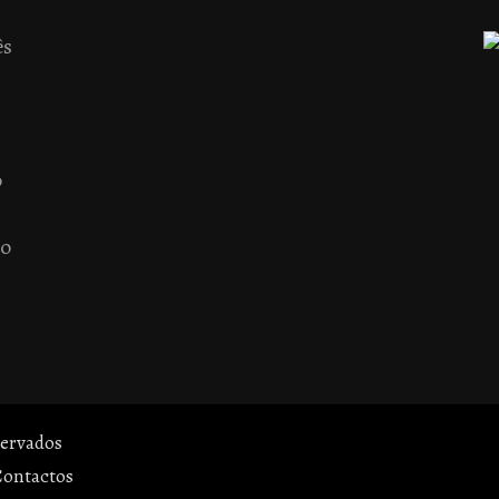
ês
o
 o
servados
Contactos