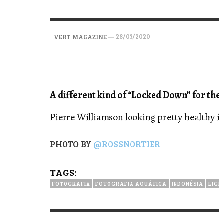
VERT MAGAZINE
VERT MAGAZINE
VERT MAGAZINE
,
,
,
28/04/2026
17/03/2025
12/01/2026
—
28/03/2020
VERT MAGAZINE
A different kind of “Locked Down” for t
Pierre Williamson
looking pretty healthy 
PHOTO BY
@R
OSSNORTIER
TAGS:
FOTOGRAFIA
FOTOGRAFIA AQUÁTICA
INDONÉSIA
LI