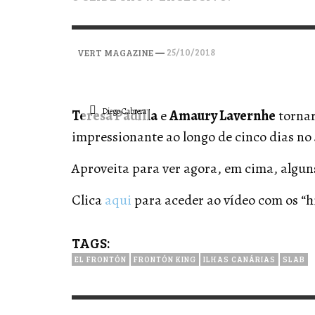
VERT MAGAZINE
VERT MAGAZINE
VERT MAGAZINE
,
,
,
28/04/2026
17/03/2025
12/01/2026
—
25/10/2018
VERT MAGAZINE
Diego Cabrera
Teresa Padilla
e
Amaury Lavernhe
torna
impressionante ao longo de cinco dias no
Aproveita para ver agora, em cima, algu
Clica
aqui
para aceder ao vídeo com os “h
TAGS:
EL FRONTÓN
FRONTÓN KING
ILHAS CANÁRIAS
SLAB