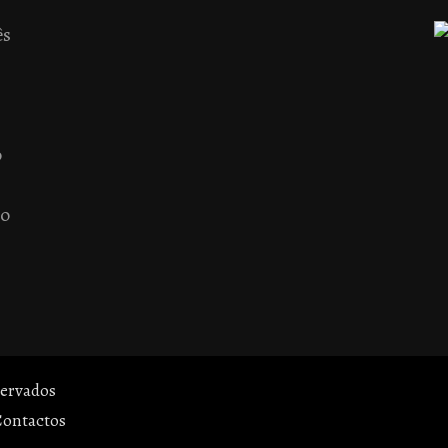
ês
o
 o
servados
Contactos