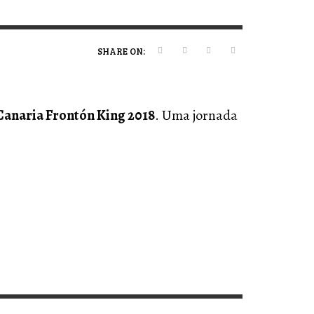
ERT MAGAZINE
ERT MAGAZINE
ERT MAGAZINE
,
,
,
09/07/2026
20/01/2025
19/12/2025
SHARE ON:
anaria Frontón King 2018
. Uma jornada