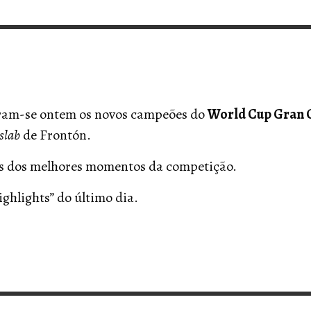
VERT MAGAZINE
VERT MAGAZINE
VERT MAGAZINE
,
,
,
16/04/2026
13/02/2025
22/12/2025
V
V
V
ram-se ontem os novos campeões do
World Cup Gran C
slab
de Frontón.
ns dos melhores momentos da competição.
ighlights” do último dia.