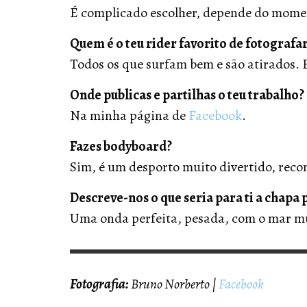
É complicado escolher, depende do momen
Quem é o teu rider favorito de fotografa
Todos os que surfam bem e são atirados. E
Onde publicas e partilhas o teu trabalho?
Na minha página de
Facebook
.
Fazes bodyboard?
Sim, é um desporto muito divertido, rec
Descreve-nos o que seria para ti a chapa
Uma onda perfeita, pesada, com o mar mui
Fotografia:
Bruno Norberto |
Facebook