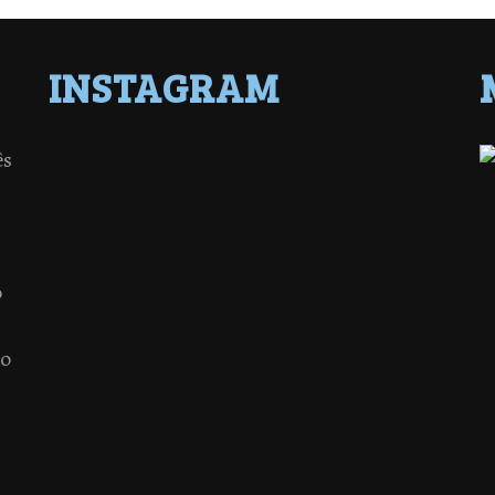
INSTAGRAM
ês
o
 o