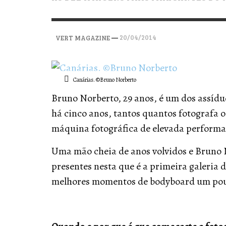
VERT MAGAZINE
VERT MAGAZINE
,
,
28/04/2026
12/01/2026
—
20/04/2014
VERT MAGAZINE
Canárias. ©Bruno Norberto
Bruno Norberto, 29 anos, é um dos assíduo
há cinco anos, tantos quantos fotografa
máquina fotográfica de elevada performan
Uma mão cheia de anos volvidos e Bruno 
presentes nesta que é a primeira galeria 
melhores momentos de bodyboard um pouc