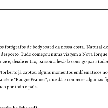
VERT MAGAZINE
VERT MAGAZINE
,
,
16/04/2026
22/12/2025
V
V
V
s fotógrafos de bodyboard da nossa costa. Natural de 
 o desporto. Tudo começou numa viagem a Nova Iorque
ce e, desde então, passou a levá-la consigo para toda
Norberto já captou alguns momentos emblemáticos no d
da série “Boogie Frames”, que dá a conhecer algumas f
o por todo o país.