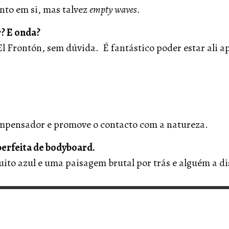
to em si, mas talvez
empty waves.
r? E onda?
l Frontón, sem dúvida. É fantástico poder estar ali a
ompensador e promove o contacto com a natureza.
 perfeita de bodyboard.
to azul e uma paisagem brutal por trás e alguém a di