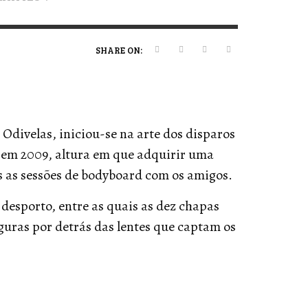
ERT MAGAZINE
ERT MAGAZINE
ERT MAGAZINE
,
,
,
09/07/2026
16/04/2026
19/12/2025
SHARE ON:
Odivelas, iniciou-se na arte dos disparos
 em 2009, altura em que adquirir uma
s as sessões de bodyboard com os amigos.
esporto, entre as quais as dez chapas
iguras por detrás das lentes que captam os