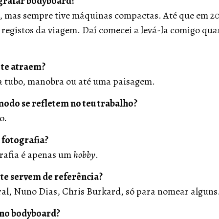
ografar bodyboard?
a, mas sempre tive máquinas compactas. Até que em 20
egistos da viagem. Daí comecei a levá-la comigo quand
 te atraem?
ja tubo, manobra ou até uma paisagem.
 modo se refletem no teu trabalho?
o.
a fotografia?
grafia é apenas um
hobby
.
 te servem de referência?
ral, Nuno Dias, Chris Burkard, só para nomear alguns
r no bodyboard?