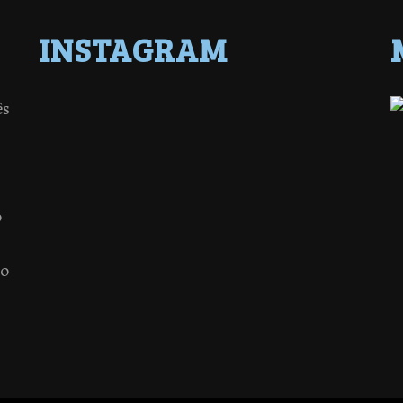
INSTAGRAM
ês
o
 o