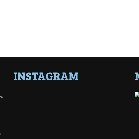
INSTAGRAM
ês
o