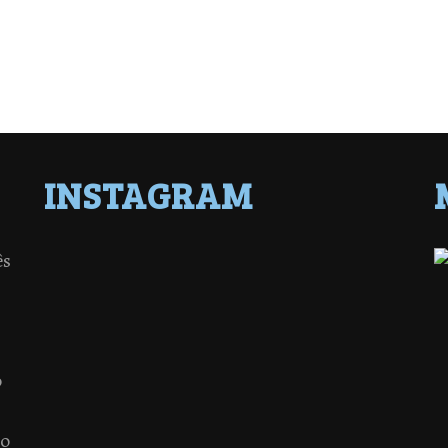
INSTAGRAM
ês
o
 o