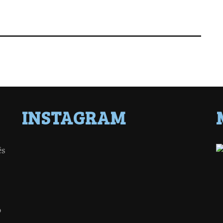
INSTAGRAM
ês
o