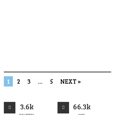
1
2
3
…
5
NEXT »
3.6k
66.3k
FOLLOWERS
FANS