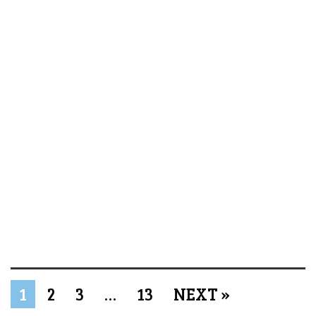
1
2
3
…
13
NEXT »