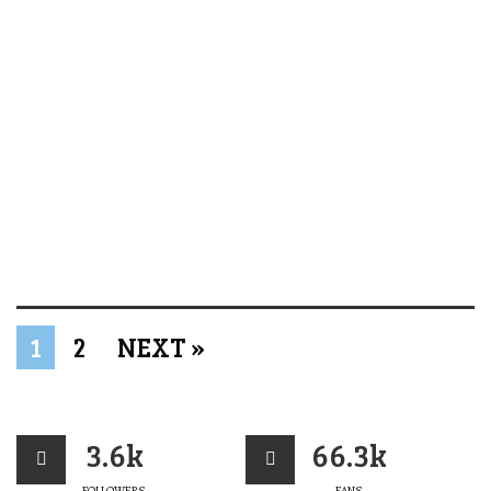
1
2
NEXT »
3.6k
66.3k
FOLLOWERS
FANS