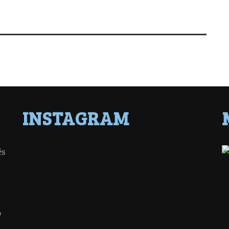
INSTAGRAM
ês
o