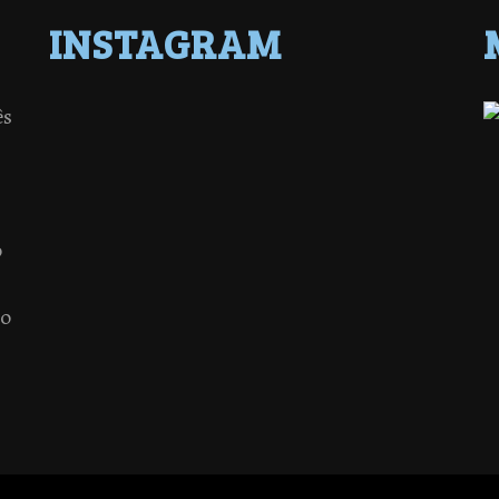
INSTAGRAM
ês
o
 o