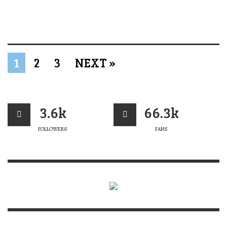
1
2
3
NEXT »
3.6k
66.3k
FOLLOWERS
FANS