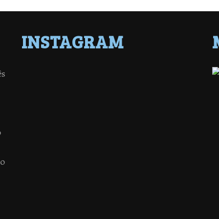
INSTAGRAM
ês
o
 o