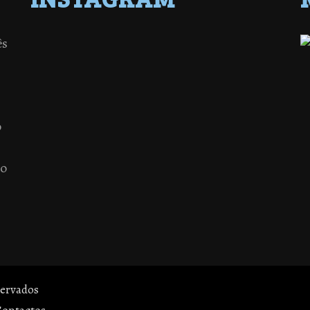
ês
o
 o
servados