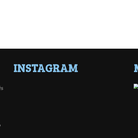
INSTAGRAM
ês
o