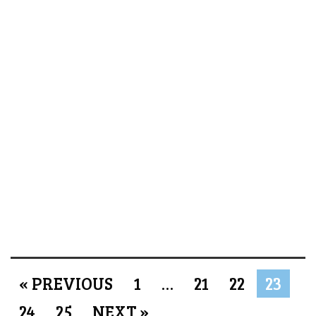
« PREVIOUS
1
…
21
22
23
24
25
NEXT »