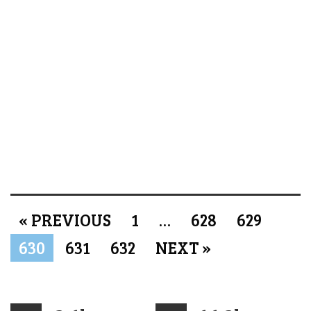
« PREVIOUS
1
…
628
629
630
631
632
NEXT »