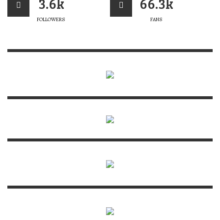
3.6k
66.3k
FOLLOWERS
FANS